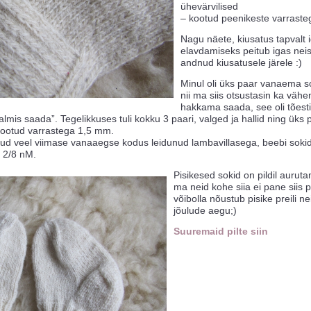
ühevärvilised
– kootud peenikeste varrast
Nagu näete, kiusatus tapvalt
elavdamiseks peitub igas nei
andnud kiusatusele järele :)
Minul oli üks paar vanaema so
nii ma siis otsustasin ka väh
hakkama saada, see oli tõesti
almis saada”. Tegelikkuses tuli kokku 3 paari, valged ja hallid ning üks 
 kootud varrastega 1,5 mm.
tud veel viimase vanaaegse kodus leidunud lambavillasega, beebi sok
 2/8 nM.
Pisikesed sokid on pildil auruta
ma neid kohe siia ei pane siis pi
võibolla nõustub pisike preili 
jõulude aegu;)
Suuremaid pilte siin