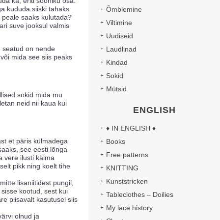
da ka, eriti sooniku osa.
aga kududa siiski tahaks
Õmblemine
 peale saaks kulutada?
Viltimine
ari suve jooksul valmis
Uudiseid
le seatud on nende
Laudlinad
või mida see siis peaks
Kindad
Sokid
Mütsid
ellised sokid mida mu
etan neid nii kaua kui
ENGLISH
♦ IN ENGLISH ♦
gast et päris külmadega
Books
saaks, see eesti lõnga
Free patterns
vere ilusti käima
elt pikk ning koelt tihe
KNITTING
Kunststricken
tte lisaniitidest pungil,
 sisse kootud, sest kui
Tableclothes – Doilies
e piisavalt kasutusel siis
My lace history
 värvi olnud ja