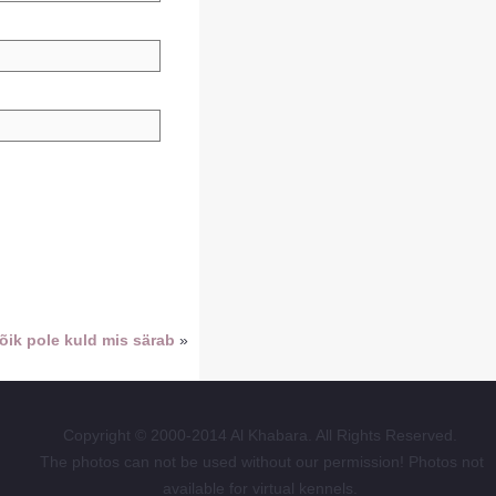
õik pole kuld mis särab
»
Copyright © 2000-2014 Al Khabara. All Rights Reserved.
The photos can not be used without our permission! Photos not
available for virtual kennels.