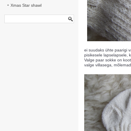
Xmas Star shawl
ei suudaks ühte paarigi v
pisikesele lapselapsele,
Valge paar sokke on koo
valge villasega, mõlemad