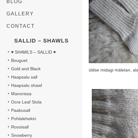
BLOG
GALLERY
CONTACT
SALLID – SHAWLS
♥ SHAWLS – SALLID ♥
Bouguet
Gold and Black
üldse midagi mäletan, ala
Haapsalu sall
Haapsalu shawl
Manorissa
Ocre Leaf Stola
Paabusall
Pohlalehekiri
Roosisall
Snowberry