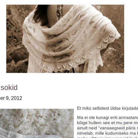
 sokid
r 9, 2012
Et miks sellistest üldse kirjutad
Ma ei ole kunagi eriti armasta
kõige hullem see et mu pere 
ainult neid “vanaaegseid päris 
nimetab, mille kudumiseks ma k