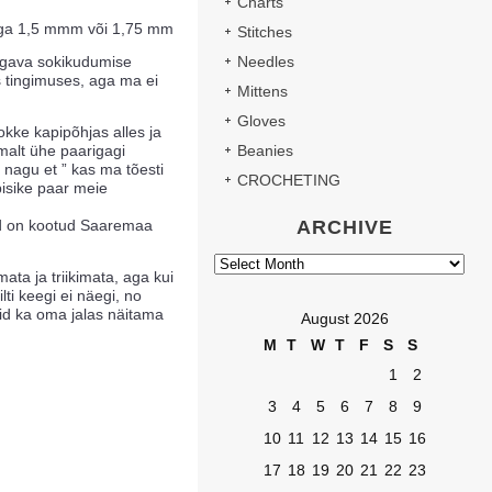
Charts
ega 1,5 mmm või 1,75 mm
Stitches
 igava sokikudumise
Needles
s tingimuses, aga ma ei
Mittens
Gloves
kke kapipõhjas alles ja
emalt ühe paarigagi
Beanies
 nagu et ” kas ma tõesti
CROCHETING
pisike paar meie
id on kootud Saaremaa
ARCHIVE
Archive
mata ja triikimata, aga kui
lti keegi ei näegi, no
neid ka oma jalas näitama
August 2026
M
T
W
T
F
S
S
1
2
3
4
5
6
7
8
9
10
11
12
13
14
15
16
17
18
19
20
21
22
23