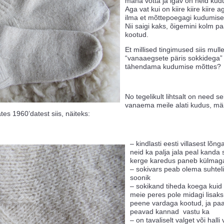
maha võtta ja igav on neid kudu
Aga vat kui on kiire kiire kiire 
ilma et mõttepoegagi kudumise
Nii saigi kaks, õigemini kolm pa
kootud.
Et millised tingimused siis mul
“vanaaegsete päris sokkidega” 
tähendama kudumise mõttes?
No tegelikult lihtsalt on need s
vanaema meile alati kudus, mäl
tes 1960’datest siis, näiteks:
– kindlasti eesti villasest lõn
neid ka palja jala peal kanda 
kerge karedus paneb külmaga 
– sokivars peab olema suhtelis
soonik
– sokikand tiheda koega kuid mi
meie peres pole midagi lisaks
peene vardaga kootud, ja paar
peavad kannad vastu ka
– on tavaliselt valget või halli