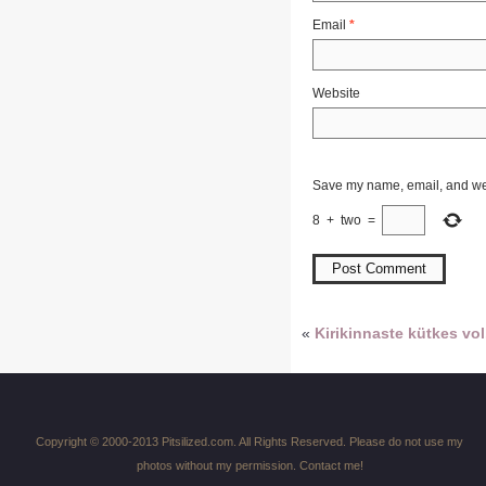
Email
*
Website
Save my name, email, and webs
8
+
two
=
«
Kirikinnaste kütkes vol.
Copyright © 2000-2013 Pitsilized.com. All Rights Reserved. Please do not use my
photos without my permission. Contact me!