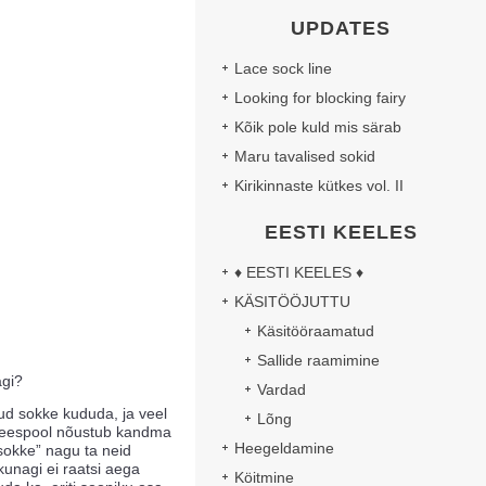
UPDATES
Lace sock line
Looking for blocking fairy
Kõik pole kuld mis särab
Maru tavalised sokid
Kirikinnaste kütkes vol. II
EESTI KEELES
♦ EESTI KEELES ♦
KÄSITÖÖJUTTU
Käsitööraamatud
Sallide raamimine
agi?
Vardad
nud sokke kududa, ja veel
Lõng
meespool nõustub kandma
Heegeldamine
sokke” nagu ta neid
unagi ei raatsi aega
Köitmine